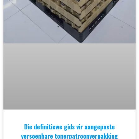
Die definitiewe gids vir aangepaste
versoenbare tonerpatroonverpakking