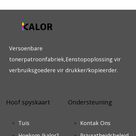
Versoenbare
tonerpatroonfabriek,Eenstopoplossing vir
verbruiksgoedere vir drukker/kopieerder.
Hoof spyskaart
Ondersteuning
Tuis
Kontak Ons
Hoekom Ikalor?
Privaatheidsbeleid