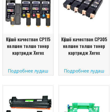
Кӱкшӧ качестван CP115
Кӱкшӧ качестван CP305
келшен толшо тонер
келшен толшо тонер
картридж Xerox
картридж Xerox
Подробнее лудаш
Подробнее лудаш