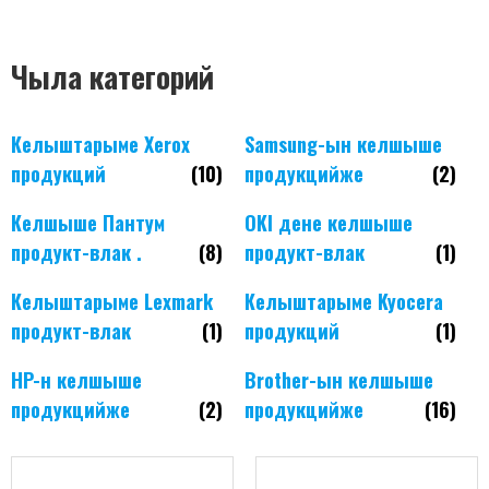
Чыла категорий
Келыштарыме Xerox
Samsung-ын келшыше
продукций
(10)
продукцийже
(2)
Келшыше Пантум
OKI дене келшыше
продукт-влак .
(8)
продукт-влак
(1)
Келыштарыме Lexmark
Келыштарыме Kyocera
продукт-влак
(1)
продукций
(1)
HP-н келшыше
Brother-ын келшыше
продукцийже
(2)
продукцийже
(16)