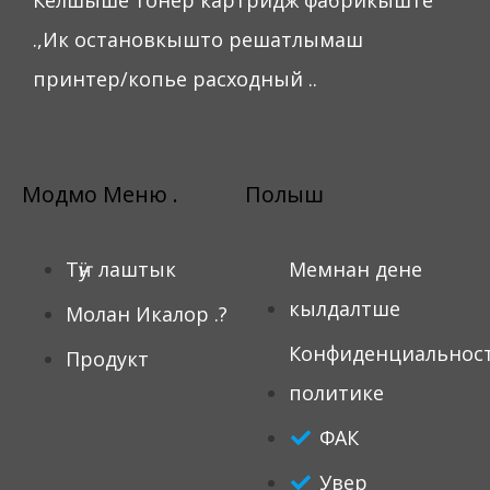
Келшыше тонер картридж фабрикыште
.,Ик остановкышто решатлымаш
принтер/копье расходный ..
Модмо Меню .
Полыш
Тӱҥ лаштык
Мемнан дене
кылдалтше
Молан Икалор .?
Конфиденциальнос
Продукт
политике
ФАК
Увер