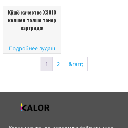
Кӱкшӧ качестве X3010
келшен толшо тонер
картридж
Подробнее лудаш
1
2
&rarr;