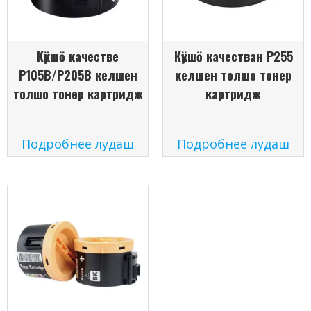
Кӱкшӧ качестве
Кӱкшӧ качестван P255
P105B/P205B келшен
келшен толшо тонер
толшо тонер картридж
картридж
Подробнее лудаш
Подробнее лудаш