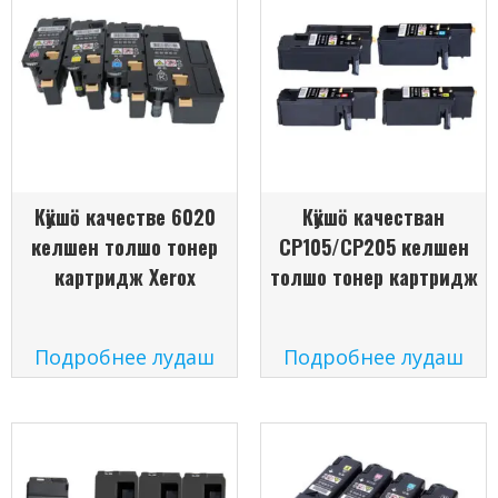
Кӱкшӧ качестве 6020
Кӱкшӧ качестван
келшен толшо тонер
CP105/CP205 келшен
картридж Xerox
толшо тонер картридж
Подробнее лудаш
Подробнее лудаш