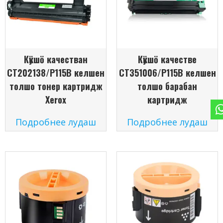
Кӱкшӧ качестван
Кӱкшӧ качестве
CT202138/P115B келшен
CT351006/P115B келшен
толшо тонер картридж
толшо барабан
Xerox
картридж
Подробнее лудаш
Подробнее лудаш