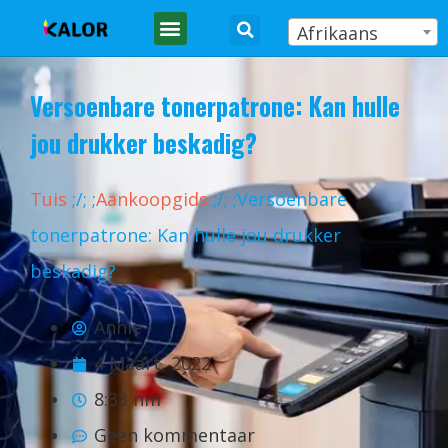
Afrikaans
Versoenbare tonerpatrone: Kan hulle
jou drukker beskadig?
Tuis
;
/
;
;
Aankoopgids
;
/
;
;Versoenbare
tonerpatrone: Kan hulle jou drukker
beskadig?
Annie
4 Maart, 2022
8:33 nm
Geen kommentaar