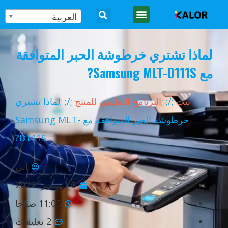
العربية
لماذا تشتري خرطوشة الحبر المتوافقة
مع Samsung MLT-D111S?
بيت
;
/
;
;
البرنامج التعليمي للمنتج
;
/
;
;لماذا تشتري
خرطوشة الحبر المتوافقة مع Samsung MLT-
D111S?
آني
6 ديسمبر, 2022
11:05 صباحا
2 تعليقات