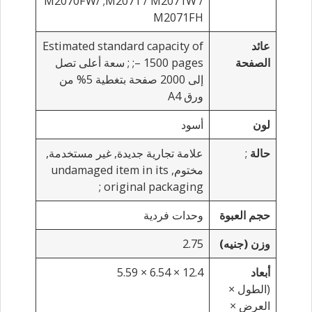
M2070FW/
;M2071 / M2071W /
M2071FH
عائد
Estimated standard capacity of
الصفحة
1500 pages –
;
; سعة أعلى تصل
إلى 2000 صفحة بتغطية 5% من
ورق A4
لون
أسود
حالة
;
علامة تجارية جديدة, غير مستخدمة,
مختوم,
undamaged item in its
;
original packaging
حجم العبوة
وحدات فردية
وزن (جنيه)
2.75
أبعاد
12.4 × 6.54 × 5.59
(الطول ×
العرض ×