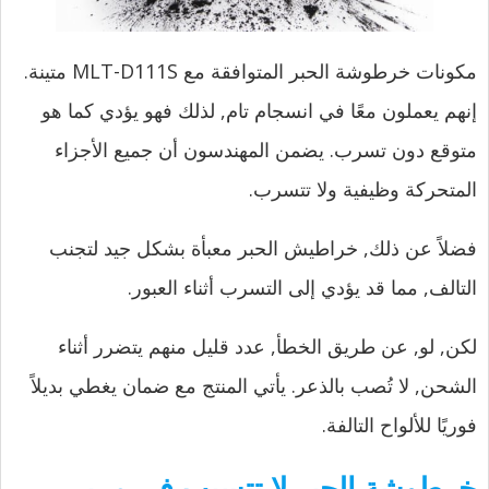
مكونات خرطوشة الحبر المتوافقة مع MLT-D111S متينة.
إنهم يعملون معًا في انسجام تام, لذلك فهو يؤدي كما هو
متوقع دون تسرب. يضمن المهندسون أن جميع الأجزاء
المتحركة وظيفية ولا تتسرب.
فضلاً عن ذلك, خراطيش الحبر معبأة بشكل جيد لتجنب
التالف, مما قد يؤدي إلى التسرب أثناء العبور.
لكن, لو, عن طريق الخطأ, عدد قليل منهم يتضرر أثناء
الشحن, لا تُصب بالذعر. يأتي المنتج مع ضمان يغطي بديلاً
فوريًا للألواح التالفة.
خرطوشة الحبر لا تتسبب في مربى