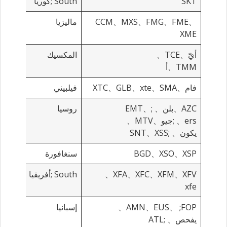
SKT
South
;كوريا
CCM、MXS、FMG、FME、
ماليزيا
XME
أيّ、TCE、
المكسيك
TMM、أ
فام、XTC、GLB、xte、SMA
فيلبيني
AZC、بلن、
;EMT、
روسيا
ers、
;جيو、MTV、
يكون、
;SNT、XSS
BGD、XSO、XSP
سنغافورة
XFA、XFC、XFM、XFV、
South
;أفريقيا
xfe
AMN、EUS、
;FOP、
إسبانيا
يفحص、
;ATL