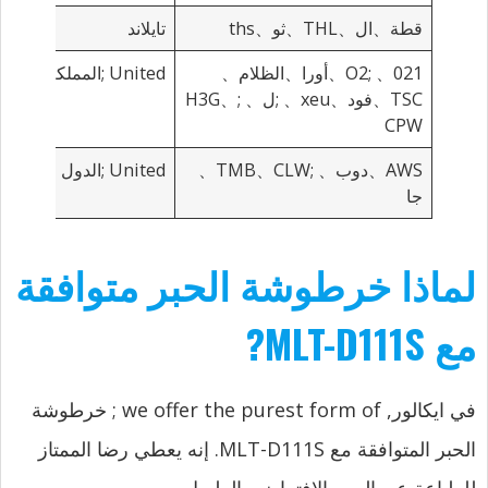
قطة、ال、THL、ثو、ths
تايلاند
021、
;O2、أورا、الظلام、
United
;المملكة
TSC、فود、xeu、
;ل、
;H3G、
CPW
AWS、دوب、
;TMB、CLW、
United
;الدول
جا
لماذا خرطوشة الحبر متوافقة
مع MLT-D111S?
في ايكالور,
we offer the purest form of
; خرطوشة
الحبر المتوافقة مع MLT-D111S. إنه يعطي رضا الممتاز
للطباعة عن العمر الافتراضي الطويل.