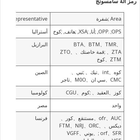
رمز آلة سامسونج
Area
;شفرة
Representative
;المن
;OPS,
OPP.
;أنا,
;XSA,
;هاتف,
;كوخ
أستراليا
BTA、BTM、TMR、
البرازيل
ZTA、
;قمة خاصتك、ZTO、
ZTM、كوخ
كوه、int、تيك、
;تيي、
الصين
CMC、سي ان、M0O、تاجر
كوز、العقيد、
;كوم、CGU
كولومبيا
واحد
مصر
ofr、AUC、مستنقع、كور、
فرنسا
ديكس、FTM、NRJ、ORC、
SFR
orf、
;、يوني、VGFF