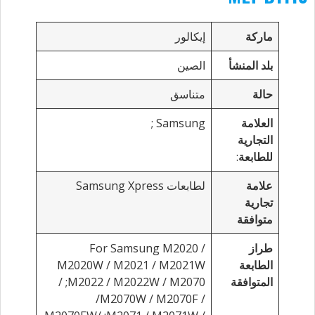
ماركة
إيكالور
بلد المنشأ
الصين
حالة
متناسق
العلامة
Samsung
;
التجارية
للطابعة
:
علامة
لطابعات Samsung Xpress
تجارية
متوافقة
طراز
For Samsung M2020 /
الطابعة
M2020W / M2021 / M2021W
المتوافقة
M2022 / M2022W / M2070
;
/
/M2070W / M2070F /