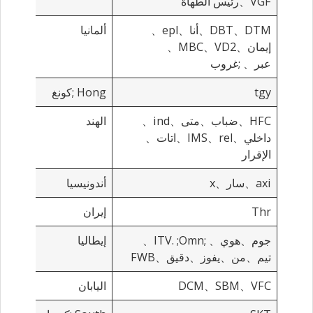
VGF、رئيس الطهاة
DBT、DTM、أنا、epl、
ألمانيا
إيمان、MBC、VD2、
عبر、
;غروب
tgy
Hong
;كونغ
HFC、ضباب、متى、ind、
الهند
داخلي、IMS、rel、اتات、
الإقرار
axi、سار、x
أندونيسيا
Thr
إيران
جوم、هوي、
;
;Omn、
ITV.
إيطاليا
تيم、من、يفوز、دقيق、FWB
DCM、SBM、VFC
اليابان