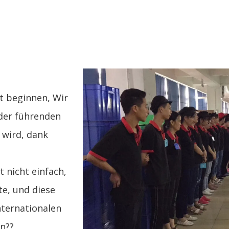
t beginnen, Wir
 der führenden
 wird, dank
 nicht einfach,
e, und diese
nternationalen
n??