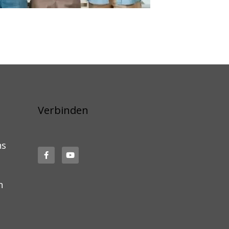
Verbinden
ns
n