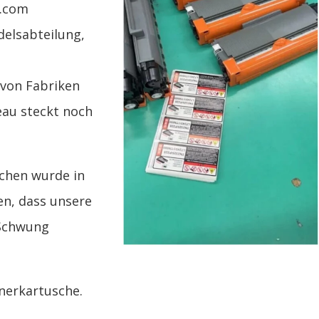
r.com
delsabteilung,
 von Fabriken
eau steckt noch
chen wurde in
en, dass unsere
 Schwung
nerkartusche.