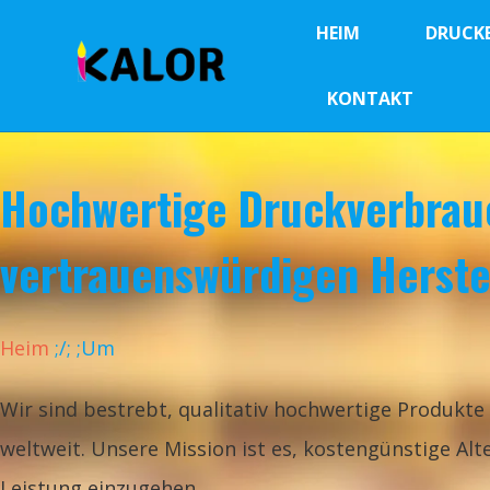
HEIM
DRUCK
KONTAKT
Hochwertige Druckverbrau
vertrauenswürdigen Herste
Heim
;
/
;
;Um
Wir sind bestrebt, qualitativ hochwertige Produkt
weltweit. Unsere Mission ist es, kostengünstige A
Leistung einzugehen.