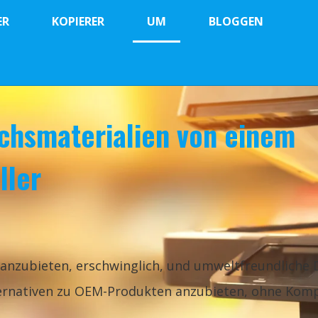
ER
KOPIERER
UM
BLOGGEN
chsmaterialien von einem
ller
e anzubieten, erschwinglich, und umweltfreundlich
lternativen zu OEM-Produkten anzubieten, ohne Kom