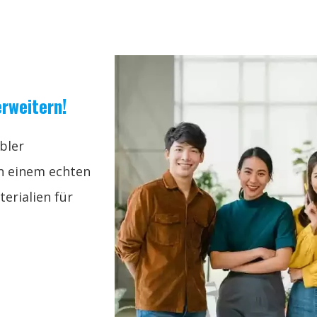
erweitern!
ibler
on einem echten
erialien für