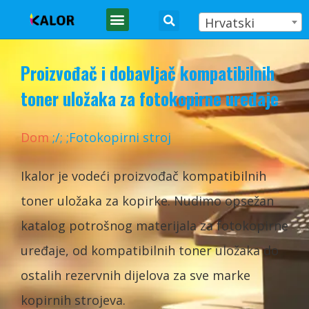
Hrvatski
FOTOKOPIRNI STROJ
Proizvođač i dobavljač kompatibilnih
toner uložaka za fotokopirne uređaje
Dom
;
/
;
;Fotokopirni stroj
Ikalor je vodeći proizvođač kompatibilnih
toner uložaka za kopirke. Nudimo opsežan
katalog potrošnog materijala za fotokopirne
uređaje, od kompatibilnih toner uložaka do
ostalih rezervnih dijelova za sve marke
kopirnih strojeva.