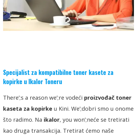
Specijalist za kompatibilne toner kasete za
kopirke u Ikalor Toneru
There’
;
s a reason we’
;re vodeći
proizvođač toner
kaseta za kopirke
u Kini.
We’
;dobri smo u onome
što radimo. Na
ikalor
,
you won’
;neće se tretirati
kao druga transakcija. Tretirat ćemo naše