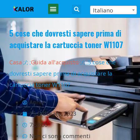
Italiano
5 cose che dovresti sapere prima di
acquistare la cartuccia toner W1107
Casa
;
/
;
;
Guida all'acquisto
;
/
;
;5 cose che
dovresti sapere prima di acquistare la
cartuccia toner W1107
Annie
15 febbraio, 2023
7:53:00
Non ci sono commenti