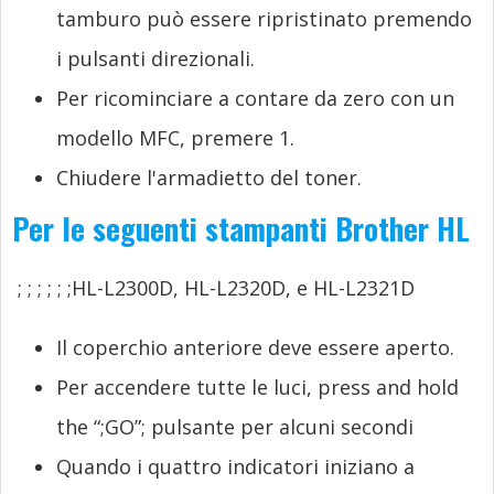
tamburo può essere ripristinato premendo
i pulsanti direzionali.
Per ricominciare a contare da zero con un
modello MFC, premere 1.
Chiudere l'armadietto del toner.
Per le seguenti stampanti Brother HL
;
;
;
;
;
;HL-L2300D, HL-L2320D, e HL-L2321D
Il coperchio anteriore deve essere aperto.
Per accendere tutte le luci,
press and hold
the “
;
GO”
; pulsante per alcuni secondi
Quando i quattro indicatori iniziano a