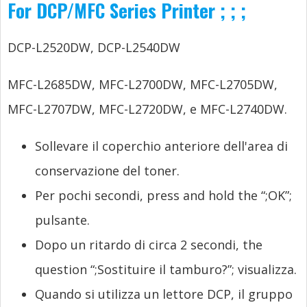
For DCP/MFC Series Printer
;
;
;
DCP-L2520DW, DCP-L2540DW
MFC-L2685DW, MFC-L2700DW, MFC-L2705DW,
MFC-L2707DW, MFC-L2720DW, e MFC-L2740DW.
Sollevare il coperchio anteriore dell'area di
conservazione del toner.
Per pochi secondi,
press and hold the “
;
OK”
;
pulsante.
Dopo un ritardo di circa 2 secondi,
the
question “
;Sostituire il tamburo?
”
; visualizza.
Quando si utilizza un lettore DCP, il gruppo