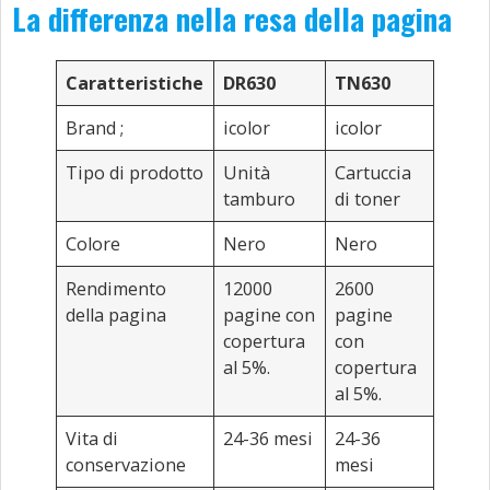
La differenza nella resa della pagina
Caratteristiche
DR630
TN630
Brand
;
icolor
icolor
Tipo di prodotto
Unità
Cartuccia
tamburo
di toner
Colore
Nero
Nero
Rendimento
12000
2600
della pagina
pagine con
pagine
copertura
con
al 5%.
copertura
al 5%.
Vita di
24-36 mesi
24-36
conservazione
mesi