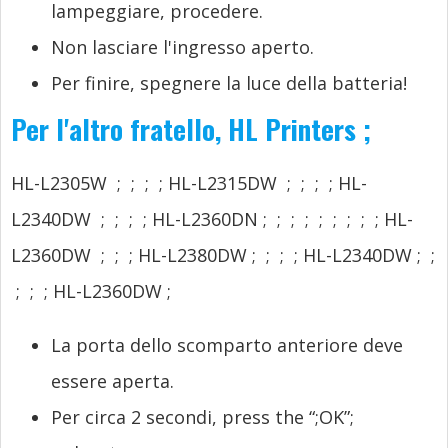
lampeggiare, procedere.
Non lasciare l'ingresso aperto.
Per finire, spegnere la luce della batteria!
Per l'altro fratello,
HL Printers
;
HL-L2305W
;
;
;
;
HL-L2315DW
;
;
;
;
HL-
L2340DW
;
;
;
;
HL-L2360DN
;
;
;
;
;
;
;
;
;
HL-
L2360DW
;
;
;
HL-L2380DW
;
;
;
;
HL-L2340DW
;
;
;
;
;
HL-L2360DW
;
La porta dello scomparto anteriore deve
essere aperta.
Per circa 2 secondi,
press the “
;
OK”
;