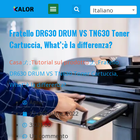
Italiano
Fratello DR630 DRUM VS TN630 Toner
Cartuccia,
What’
;è la differenza?
Casa
;
/
;
;
Tutorial sul prodotto
;
/
;
;Fratello
DR630 DRUM VS TN630 Toner Cartuccia,
What’
;è la differenza?
Annie
17 dicembre, 2022
3:021:00
Un commento