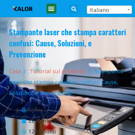
Italiano
Stampante laser che stampa caratteri
confusi: Cause, Soluzioni, e
Prevenzione
Casa
;
/
;
;
Tutorial sul prodotto
;
/
;
;Stampante
laser che stampa caratteri confusi: Cause,
Soluzioni, e Prevenzione
Annie
22 aprile, 2022
12:00 Sono