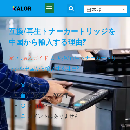
日本語
プリンター
コピー機
だいたい
ブログ
コンタクト
互換/再生トナーカートリッジを
中国から輸入する理由?
家
;
/
;
;
購入ガイド
;
/
;
;互換/再生トナーカートリ
ッジを中国から輸入する理由?
アニー
11月14日, 2022年
4:午後47時
コメントはありません