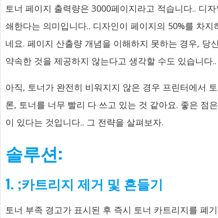
토너 페이지 출력량은 3000페이지라고 적습니다.. 디자
쇄한다는 의미입니다.. 디자인이 페이지의 50%를 차지하
네요. 페이지 산출량 개념을 이해하지 못하는 경우, 당
약속한 것을 제공하지 않는다고 생각할 수도 있습니다..
아직, 토너가 완전히 비워지지 않은 경우 프린터에서 토너
론, 토너를 너무 빨리 다 쓰고 있는 것 같아요. 좋은 점
이 있다는 것입니다.. 그 전략을 살펴보자.
솔루션:
1.
;
카트리지 제거 및 흔들기
토너 부족 경고가 표시된 후 즉시 토너 카트리지를 폐기