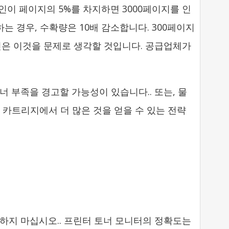
인이 페이지의 5%를 차지하면 3000페이지를 인
는 경우, 수확량은 10배 감소합니다. 300페이지
신은 이것을 문제로 생각할 것입니다. 공급업체가
 부족을 경고할 가능성이 있습니다.. 또는, 물
은 카트리지에서 더 많은 것을 얻을 수 있는 전략
하지 마십시오.. 프린터 토너 모니터의 정확도는