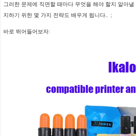
그러한 문제에 직면할 때마다 무엇을 해야 할지 알아낼 수
지하기 위한 몇 가지 전략도 배우게 됩니다..
;
바로 뛰어들어보자: