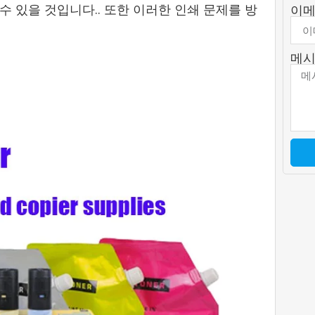
 있을 것입니다.. 또한 이러한 인쇄 문제를 방
이
메