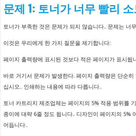
문제 1: 토너가 너무 빨리 
토너가 부족한 것은 문제가 되지 않습니다.. 문제는 너무
이것은 우리에게 한 가지 질문을 제기합니다:
페이지 출력량에 표시된 것보다 적은 페이지가 표시됩니
바로 거기서 문제가 발생한다. 페이지 출력량은 단순히 
십시오.. 인쇄하는 내용에 따라 다릅니다..
토너 카트리지 제조업체는 페이지의 5% 적용 범위를 기
종이에 대략 6줄 정도 됩니다.. 디자인이 페이지의 5%
어듭니다..