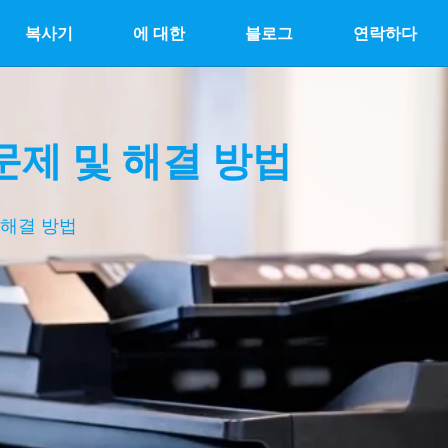
복사기
에 대한
블로그
연락하다
문제 및 해결 방법
 해결 방법