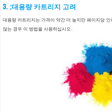
3.
;
대용량 카트리지 고려
대용량 카트리지는 가격이 약간 더 높지만 페이지당 인
않는 경우 이 방법을 사용하십시오..