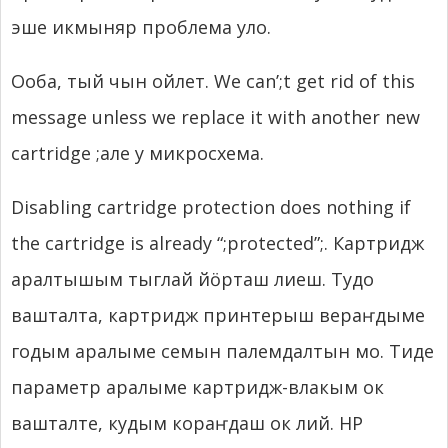
эше икмыняр проблема уло.
Ооба, тый чын ойлет.
We can’
;
t get rid of this
message unless we replace it with another new
cartridge
;але у микросхема.
Disabling cartridge protection does nothing if
the cartridge is already “
;
protected”
;. Картридж
аралтышым тыглай йӧрташ лиеш. Тудо
вашталта, картридж принтерыш вераҥдыме
годым аралыме семын палемдалтын мо. Тиде
параметр аралыме картридж-влакым ок
вашталте, кудым кораҥдаш ок лий. HP