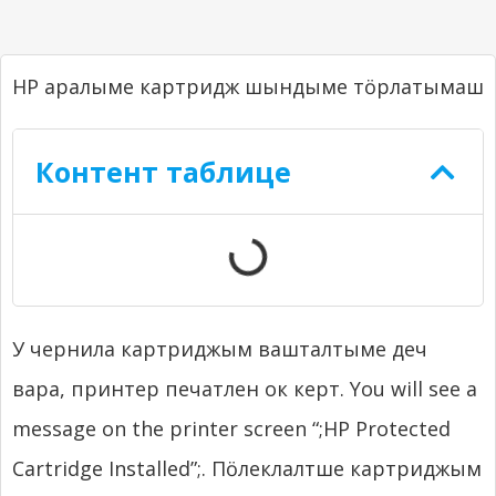
HP аралыме картридж шындыме тӧрлатымаш
Контент таблице
У чернила картриджым вашталтыме деч
вара, принтер печатлен ок керт.
You will see a
message on the printer screen “
;
HP Protected
Cartridge Installed”
;. Пӧлеклалтше картриджым