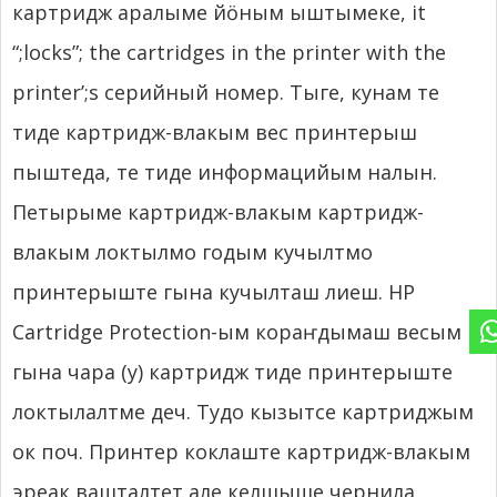
картридж аралыме йӧным ыштымеке,
it
“
;
locks”
;
the cartridges in the printer with the
printer’
;s серийный номер. Тыге, кунам те
тиде картридж-влакым вес принтерыш
пыштеда, те тиде информацийым налын.
Петырыме картридж-влакым картридж-
влакым локтылмо годым кучылтмо
принтерыште гына кучылташ лиеш. HP
Cartridge Protection-ым кораҥдымаш весым
гына чара (у) картридж тиде принтерыште
локтылалтме деч. Тудо кызытсе картриджым
ок поч. Принтер коклаште картридж-влакым
эреак вашталтет але келшыше чернила