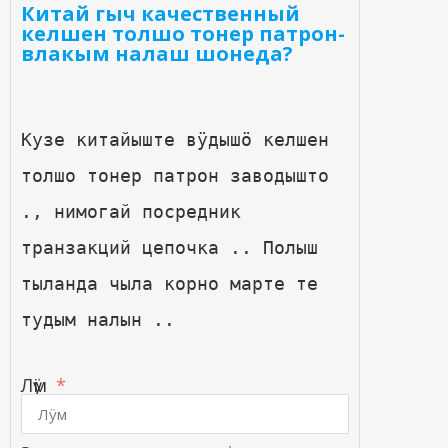
Китай гыч качественный
келшен толшо тонер патрон-
влакым налаш шонеда?
Кузе китайыште вӱдышӧ келшен 
толшо тонер патрон заводышто 
., нимогай посредник 
транзакций цепочка .. Полыш 
тыланда чыла корно марте те 
тудым налын ..
Лӱм