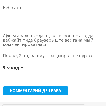
Веб-сайт
Лӱмым арален кодаш ., электрон почто, да
веб-сайт тиде браузерыште вес гана мый
комментироватлаш ..
Пожалуйста, вашмутым цифр дене пурто .:
5 ×
; куд =