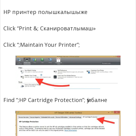
HP принтер полышкалышыже
Click “Print &
; Сканироватлымаш»
Click “
;
Maintain Your Printer”
;
Find “
;
HP Cartridge Protection”
; ӱмбалне