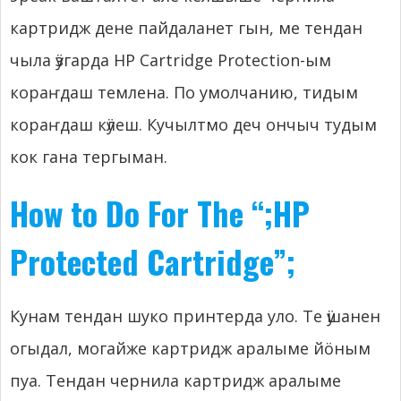
картридж дене пайдаланет гын, ме тендан
чыла ӱзгарда HP Cartridge Protection-ым
кораҥдаш темлена. По умолчанию, тидым
кораҥдаш кӱлеш. Кучылтмо деч ончыч тудым
кок гана тергыман.
How to Do For The “
;
HP
Protected Cartridge”
;
Кунам тендан шуко принтерда уло. Те ӱшанен
огыдал, могайже картридж аралыме йӧным
пуа. Тендан чернила картридж аралыме