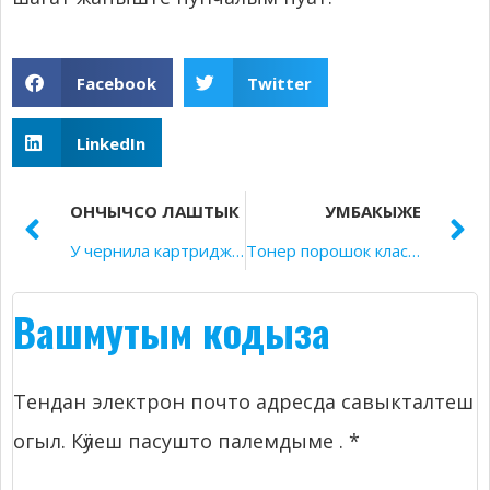
Facebook
Twitter
LinkedIn
ОНЧЫЧСО ЛАШТЫК
УМБАКЫЖЕ
У чернила картридж пашам ок ыште? Тудым решатлаш шым йӧн.
Тонер порошок классификаций .
Вашмутым кодыза
Тендан электрон почто адресда савыкталтеш
огыл.
Кӱлеш пасушто палемдыме .
*