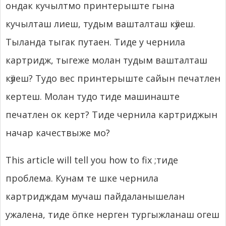
ондак кучылтмо принтерыште гына
кучылташ лиеш, тудым вашталташ кӱлеш.
Тыланда тыгак путаен. Тиде у чернила
картридж, тыгеже молан тудым вашталташ
кӱлеш? Тудо вес принтерыште сайын печатлен
кертеш. Молан тудо тиде машинаште
печатлен ок керт? Тиде чернила картриджын
начар качествыже мо?
This article will tell you how to fix
;тиде
проблема. Кунам те шке чернила
картридждам мучаш пайдаланышелан
ужалена, тиде ӧпке нерген тургыжланаш огеш