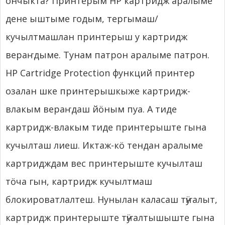
ончыкта? Принтерым HP картридж аралыме
дене ыштыме годым, тергымаш/
кучылтмашлан принтерыш у картридж
вераҥдыме. Тунам патрон аралыме патрон.
HP Cartridge Protection функций принтер
озалан шке принтерышкыже картридж-
влакым вераҥдаш йӧным пуа. А тиде
картридж-влакым тиде принтерыште гына
кучылташ лиеш. Иктаж-кӧ тендан аралыме
картридждам вес принтерыште кучылташ
тӧча гын, картридж кучылтмаш
блокироватлалтеш. Нунылан каласаш тӱҥалыт,
картридж принтерыште тӱҥалтышыште гына