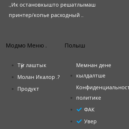
.,Ик остановкышто решатлымаш
принтер/копье расходный ..
Модмо Меню .
Полыш
Тӱҥ лаштык
Мемнан дене
кылдалтше
Молан Икалор .?
Конфиденциальнос
Продукт
политике
ФАК
Увер