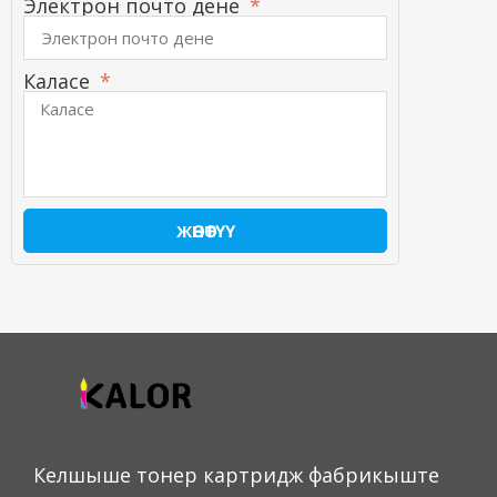
Электрон почто дене
Каласе
ЖӨНӨТҮҮ
Келшыше тонер картридж фабрикыште