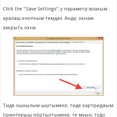
Click the “
;
Save Settings”
; у параметр-влакым
аралаш кнопкым темдал. Анда, окнам
закрыть окна.
Тиде ошкылым ыштымеке, тиде картриджым
принтерыш пӧртылтымеке, те муын, тудо