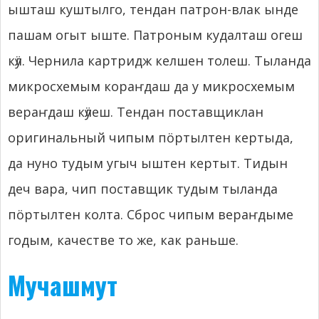
ышташ куштылго, тендан патрон-влак ынде
пашам огыт ыште. Патроным кудалташ огеш
кӱл. Чернила картридж келшен толеш. Тыланда
микросхемым кораҥдаш да у микросхемым
вераҥдаш кӱлеш. Тендан поставщиклан
оригинальный чипым пӧртылтен кертыда,
да нуно тудым угыч ыштен кертыт. Тидын
деч вара, чип поставщик тудым тыланда
пӧртылтен колта. Сброс чипым вераҥдыме
годым, качестве то же, как раньше.
Мучашмут