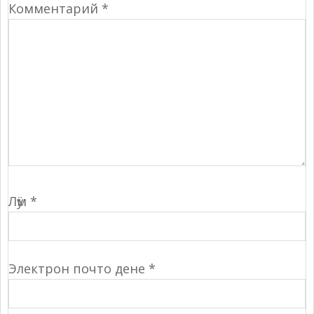
Комментарий
*
Лӱм
*
Электрон почто дене
*