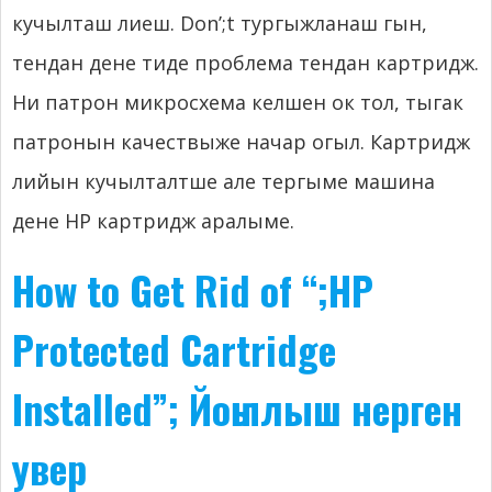
кучылташ лиеш.
Don’
;t тургыжланаш гын,
тендан дене тиде проблема тендан картридж.
Ни патрон микросхема келшен ок тол, тыгак
патронын качествыже начар огыл. Картридж
лийын кучылталтше але тергыме машина
дене HP картридж аралыме.
How to Get Rid of “
;
HP
Protected Cartridge
Installed”
; Йоҥылыш нерген
увер