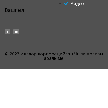
Видео
Вашкыл
© 2023 Икалор корпорацийлан.Чыла правам
аралыме.