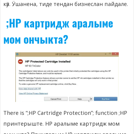
кӱл. Ӱшанена, тиде тендан бизнеслан пайдале.
;HP картридж аралыме
мом ончыкта?
There is “
;
HP Cartridge Protection”
;
function
;HP
принтерыште. HP аралыме картридж мом