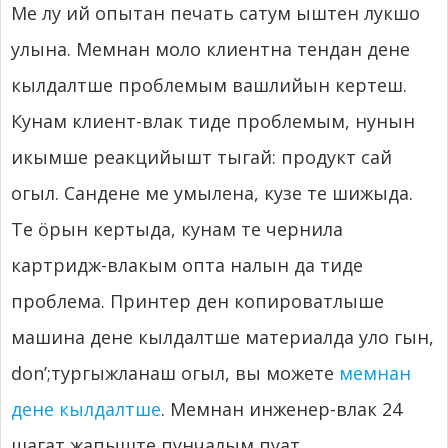
Ме лу ий опытан печать сатум ыштен лукшо
улына. Мемнан моло клиентна тендан дене
кылдалтше проблемым вашлийын кертеш.
Кунам клиент-влак тиде проблемым, нунын
икымше реакцийышт тыгай: продукт сай
огыл. Сандене ме умылена, кузе те шижыда.
Те ӧрын кертыда, кунам те чернила
картридж-влакым опта налын да тиде
проблема. Принтер ден копироватлыше
машина дене кылдалтше материалда уло гын,
don’
;тургыжланаш огыл, вы можете
мемнан
дене кылдалтше
. Мемнан инженер-влак 24
шагат жапыште пунчалым пуат.