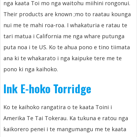
nga kaata Toi mo nga waitohu miihini rongonui.
Their products are known
;mo to raatau kounga
nui me te mahi roa-roa. I whakaturia e ratau te
tari matua i California me nga whare putunga
puta noa i te US. Ko te ahua pono e tino tiimata
ana ki te whakarato i nga kaipuke tere me te
pono ki nga kaihoko.
Ink E-hoko Torridge
Ko te kaihoko rangatira o te kaata Toini i
Amerika Te Tai Tokerau. Ka tukuna e ratou nga
kaikorero penei i te mangumangu me te kaata