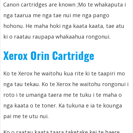
Canon cartridges are known
;Mo te whakaputa i
nga taarua me nga tae nui me nga pango
hohonu. He maha hoki nga kaata kaata, tae atu
ki o raatau raupapa whakaahua rongonui.
Xerox Orin Cartridge
Ko te Xerox he waitohu kua rite ki te taapiri mo
nga tau tekau. Ko te Xerox he waitohu rongonui i
roto i te umanga taera me te tuku i te maha o
nga kaata o te toner. Ka tukuna e ia te kounga
pai me te utu nui.
Ko o raatau kaata taara taketake kei te haere