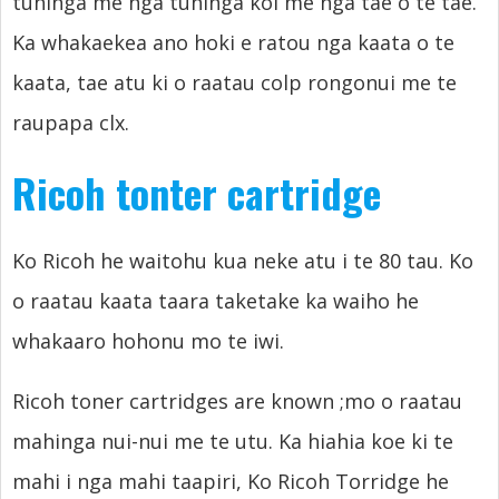
tuhinga me nga tuhinga koi me nga tae o te tae.
Ka whakaekea ano hoki e ratou nga kaata o te
kaata, tae atu ki o raatau colp rongonui me te
raupapa clx.
Ricoh tonter cartridge
Ko Ricoh he waitohu kua neke atu i te 80 tau. Ko
o raatau kaata taara taketake ka waiho he
whakaaro hohonu mo te iwi.
Ricoh toner cartridges are known
;mo o raatau
mahinga nui-nui me te utu. Ka hiahia koe ki te
mahi i nga mahi taapiri, Ko Ricoh Torridge he