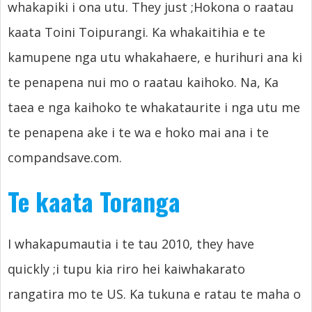
whakapiki i ona utu.
They just
;Hokona o raatau
kaata Toini Toipurangi. Ka whakaitihia e te
kamupene nga utu whakahaere, e hurihuri ana ki
te penapena nui mo o raatau kaihoko. Na, Ka
taea e nga kaihoko te whakataurite i nga utu me
te penapena ake i te wa e hoko mai ana i te
compandsave.com.
Te kaata Toranga
I whakapumautia i te tau 2010,
they have
quickly
;i tupu kia riro hei kaiwhakarato
rangatira mo te US. Ka tukuna e ratau te maha o