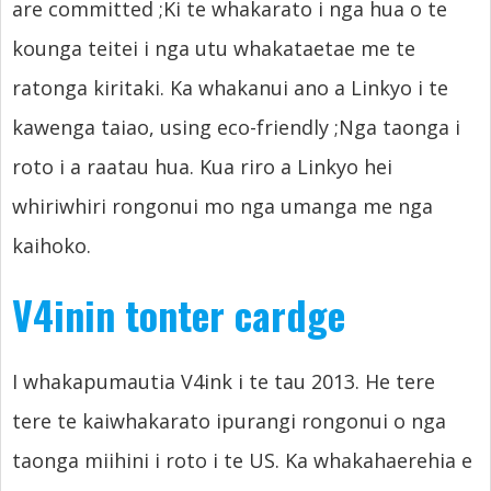
are committed
;Ki te whakarato i nga hua o te
kounga teitei i nga utu whakataetae me te
ratonga kiritaki. Ka whakanui ano a Linkyo i te
kawenga taiao,
using eco-friendly
;Nga taonga i
roto i a raatau hua. Kua riro a Linkyo hei
whiriwhiri rongonui mo nga umanga me nga
kaihoko.
V4inin tonter cardge
I whakapumautia V4ink i te tau 2013. He tere
tere te kaiwhakarato ipurangi rongonui o nga
taonga miihini i roto i te US. Ka whakahaerehia e