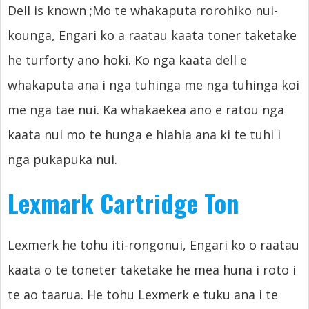
Dell is known
;Mo te whakaputa rorohiko nui-
kounga, Engari ko a raatau kaata toner taketake
he turforty ano hoki. Ko nga kaata dell e
whakaputa ana i nga tuhinga me nga tuhinga koi
me nga tae nui. Ka whakaekea ano e ratou nga
kaata nui mo te hunga e hiahia ana ki te tuhi i
nga pukapuka nui.
Lexmark Cartridge Ton
Lexmerk he tohu iti-rongonui, Engari ko o raatau
kaata o te toneter taketake he mea huna i roto i
te ao taarua. He tohu Lexmerk e tuku ana i te