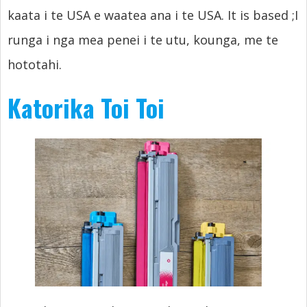
kaata i te USA e waatea ana i te USA.
It is based
;I
runga i nga mea penei i te utu, kounga, me te
hototahi.
Katorika Toi Toi