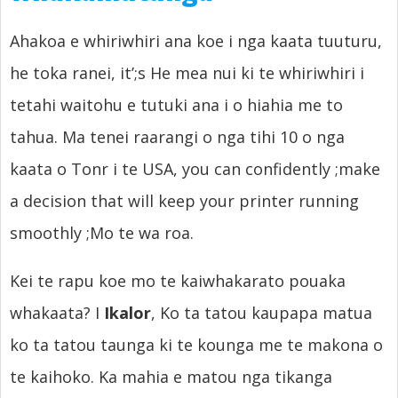
Ahakoa e whiriwhiri ana koe i nga kaata tuuturu,
he toka ranei,
it’
;s He mea nui ki te whiriwhiri i
tetahi waitohu e tutuki ana i o hiahia me to
tahua. Ma tenei raarangi o nga tihi 10 o nga
kaata o Tonr i te USA,
you can confidently
;
make
a decision that will keep your printer running
smoothly
;Mo te wa roa.
Kei te rapu koe mo te kaiwhakarato pouaka
whakaata? I
Ikalor
, Ko ta tatou kaupapa matua
ko ta tatou taunga ki te kounga me te makona o
te kaihoko. Ka mahia e matou nga tikanga