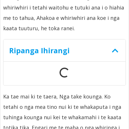
whiriwhiri i tetahi waitohu e tutuki ana i o hiahia
me to tahua, Ahakoa e whiriwhiri ana koe i nga
kaata tuuturu, he toka ranei.
Ripanga Ihirangi
Ka tae mai ki te taera, Nga take kounga. Ko
tetahi o nga mea tino nui ki te whakaputa i nga
tuhinga kounga nui kei te whakamahi i te kaata
totika tika. Engari me te maha o nga whiringa i