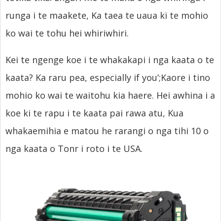
runga i te maakete, Ka taea te uaua ki te mohio
ko wai te tohu hei whiriwhiri.
Kei te ngenge koe i te whakakapi i nga kaata o te
kaata? Ka raru pea,
especially if you’
;Kaore i tino
mohio ko wai te waitohu kia haere. Hei awhina i a
koe ki te rapu i te kaata pai rawa atu, Kua
whakaemihia e matou he rarangi o nga tihi 10 o
nga kaata o Tonr i roto i te USA.