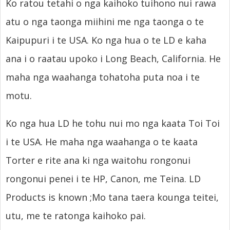
Ko ratou tetahi o nga kaihoko tuihono nui rawa
atu o nga taonga miihini me nga taonga o te
Kaipupuri i te USA. Ko nga hua o te LD e kaha
ana i o raatau upoko i Long Beach, California. He
maha nga waahanga tohatoha puta noa i te
motu.
Ko nga hua LD he tohu nui mo nga kaata Toi Toi
i te USA. He maha nga waahanga o te kaata
Torter e rite ana ki nga waitohu rongonui
rongonui penei i te HP, Canon, me Teina.
LD
Products is known
;Mo tana taera kounga teitei,
utu, me te ratonga kaihoko pai.