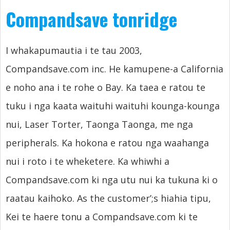
Compandsave tonridge
I whakapumautia i te tau 2003,
Compandsave.com inc. He kamupene-a California
e noho ana i te rohe o Bay. Ka taea e ratou te
tuku i nga kaata waituhi waituhi kounga-kounga
nui, Laser Torter, Taonga Taonga, me nga
peripherals. Ka hokona e ratou nga waahanga
nui i roto i te wheketere. Ka whiwhi a
Compandsave.com ki nga utu nui ka tukuna ki o
raatau kaihoko.
As the customer’
;s hiahia tipu,
Kei te haere tonu a Compandsave.com ki te