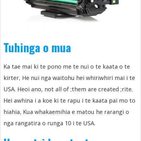
Tuhinga o mua
Ka tae mai ki te pono me te nui o te kaata o te
kirter, He nui nga waitohu hei whiriwhiri mai i te
USA. Heoi ano,
not all of
;
them are created
;rite.
Hei awhina i a koe ki te rapu i te kaata pai mo to
hiahia, Kua whakaemihia e matou he rarangi o
nga rangatira o runga 10 i te USA.