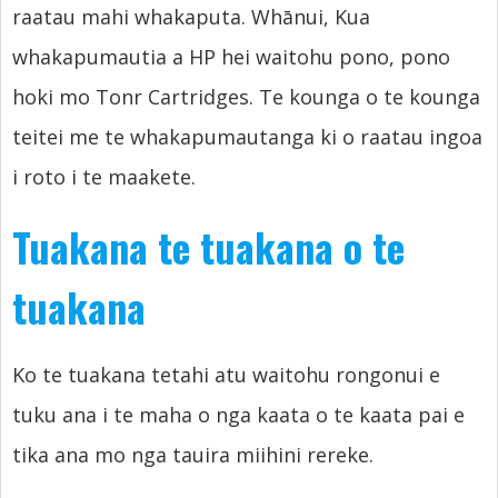
raatau mahi whakaputa. Whānui, Kua
whakapumautia a HP hei waitohu pono, pono
hoki mo Tonr Cartridges. Te kounga o te kounga
teitei me te whakapumautanga ki o raatau ingoa
i roto i te maakete.
Tuakana te tuakana o te
tuakana
Ko te tuakana tetahi atu waitohu rongonui e
tuku ana i te maha o nga kaata o te kaata pai e
tika ana mo nga tauira miihini rereke.