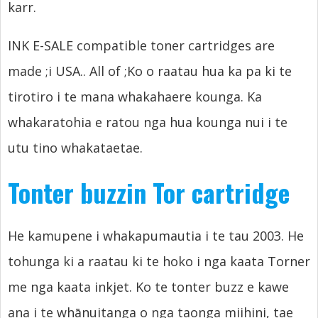
karr.
INK E-SALE compatible toner cartridges are
made
;i USA..
All of
;Ko o raatau hua ka pa ki te
tirotiro i te mana whakahaere kounga. Ka
whakaratohia e ratou nga hua kounga nui i te
utu tino whakataetae.
Tonter buzzin Tor cartridge
He kamupene i whakapumautia i te tau 2003. He
tohunga ki a raatau ki te hoko i nga kaata Torner
me nga kaata inkjet. Ko te tonter buzz e kawe
ana i te whānuitanga o nga taonga miihini, tae