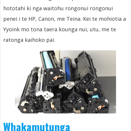
hototahi ki nga waitohu rongonui rongonui
penei i te HP, Canon, me Teina. Kei te mohiotia a
Yyoink mo tona taera kounga nui, utu, me te
ratonga kaihoko pai.
Whakamutunga