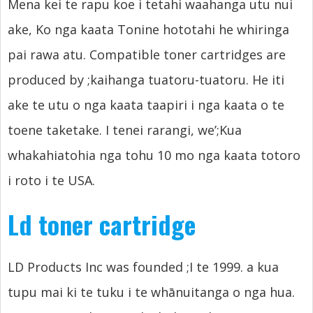
Mena kei te rapu koe i tetahi waahanga utu nui
ake, Ko nga kaata Tonine hototahi he whiringa
pai rawa atu.
Compatible toner cartridges are
produced by
;kaihanga tuatoru-tuatoru. He iti
ake te utu o nga kaata taapiri i nga kaata o te
toene taketake. I tenei rarangi,
we’
;Kua
whakahiatohia nga tohu 10 mo nga kaata totoro
i roto i te USA.
Ld toner cartridge
LD Products Inc was founded
;I te 1999. a kua
tupu mai ki te tuku i te whānuitanga o nga hua.