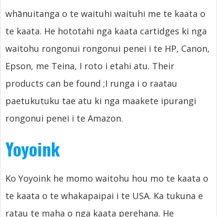
whānuitanga o te waituhi waituhi me te kaata o
te kaata. He hototahi nga kaata cartidges ki nga
waitohu rongonui rongonui penei i te HP, Canon,
Epson, me Teina, I roto i etahi atu.
Their
products can be found
;I runga i o raatau
paetukutuku tae atu ki nga maakete ipurangi
rongonui penei i te Amazon.
Yoyoink
Ko Yoyoink he momo waitohu hou mo te kaata o
te kaata o te whakapaipai i te USA. Ka tukuna e
ratau te maha o nga kaata perehana. He