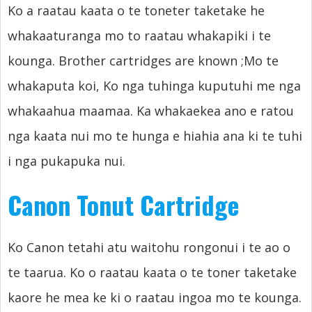
Ko a raatau kaata o te toneter taketake he
whakaaturanga mo to raatau whakapiki i te
kounga.
Brother cartridges are known
;Mo te
whakaputa koi, Ko nga tuhinga kuputuhi me nga
whakaahua maamaa. Ka whakaekea ano e ratou
nga kaata nui mo te hunga e hiahia ana ki te tuhi
i nga pukapuka nui.
Canon Tonut Cartridge
Ko Canon tetahi atu waitohu rongonui i te ao o
te taarua. Ko o raatau kaata o te toner taketake
kaore he mea ke ki o raatau ingoa mo te kounga.