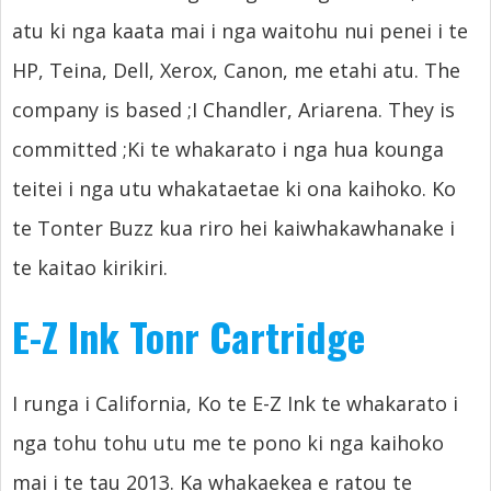
atu ki nga kaata mai i nga waitohu nui penei i te
HP, Teina, Dell, Xerox, Canon, me etahi atu.
The
company is based
;I Chandler, Ariarena.
They is
committed
;Ki te whakarato i nga hua kounga
teitei i nga utu whakataetae ki ona kaihoko. Ko
te Tonter Buzz kua riro hei kaiwhakawhanake i
te kaitao kirikiri.
E-Z Ink Tonr Cartridge
I runga i California, Ko te E-Z Ink te whakarato i
nga tohu tohu utu me te pono ki nga kaihoko
mai i te tau 2013. Ka whakaekea e ratou te