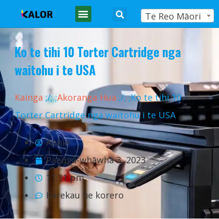
Te Reo Māori
Ko te tihi 10 Torter Cartridge nga
waitohu i te USA
Kainga
;
/
;
;
Akoranga Hua
;
/
;
;Ko te tihi 10
Torter Cartridge nga waitohu i te USA
Annie
Paenga-whāwhā 3, 2023
11:31 pm
Karekau he korero