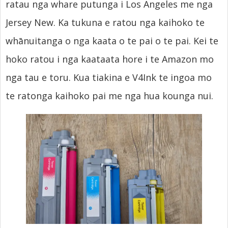
ratau nga whare putunga i Los Angeles me nga
Jersey New. Ka tukuna e ratou nga kaihoko te
whānuitanga o nga kaata o te pai o te pai. Kei te
hoko ratou i nga kaataata hore i te Amazon mo
nga tau e toru. Kua tiakina e V4Ink te ingoa mo
te ratonga kaihoko pai me nga hua kounga nui.