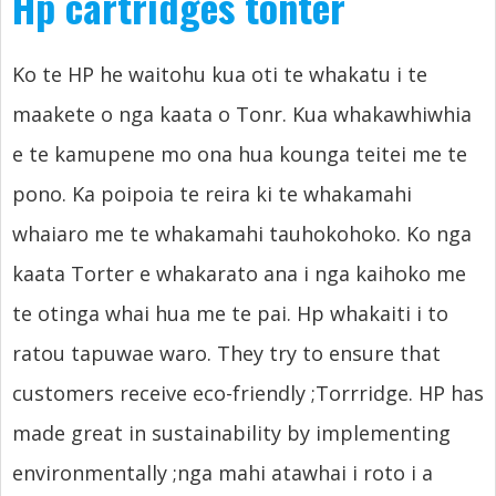
Hp cartridges tonter
Ko te HP he waitohu kua oti te whakatu i te
maakete o nga kaata o Tonr. Kua whakawhiwhia
e te kamupene mo ona hua kounga teitei me te
pono. Ka poipoia te reira ki te whakamahi
whaiaro me te whakamahi tauhokohoko. Ko nga
kaata Torter e whakarato ana i nga kaihoko me
te otinga whai hua me te pai. Hp whakaiti i to
ratou tapuwae waro.
They try to ensure that
customers receive eco-friendly
;Torrridge.
HP has
made great in sustainability by implementing
environmentally
;nga mahi atawhai i roto i a