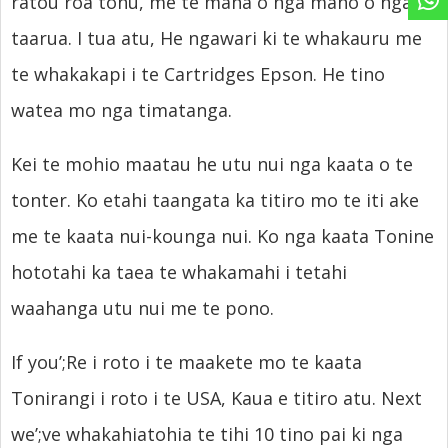
ratou roa tonu, me te maha o nga mano o nga
taarua. I tua atu, He ngawari ki te whakauru me
te whakakapi i te Cartridges Epson. He tino
watea mo nga timatanga.
Kei te mohio maatau he utu nui nga kaata o te
tonter. Ko etahi taangata ka titiro mo te iti ake
me te kaata nui-kounga nui. Ko nga kaata Tonine
hototahi ka taea te whakamahi i tetahi
waahanga utu nui me te pono.
If you’
;Re i roto i te maakete mo te kaata
Tonirangi i roto i te USA, Kaua e titiro atu.
Next
we’
;ve whakahiatohia te tihi 10 tino pai ki nga