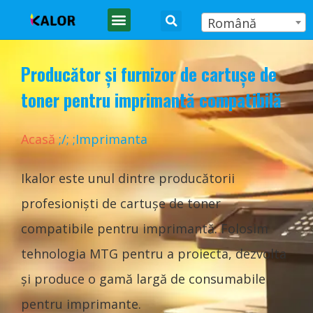
Română
A LUA LEGATURA
Producător și furnizor de cartușe de
toner pentru imprimantă compatibilă
Acasă
;
/
;
;Imprimanta
Ikalor este unul dintre producătorii
profesioniști de cartușe de toner
compatibile pentru imprimantă. Folosim
tehnologia MTG pentru a proiecta, dezvolta
și produce o gamă largă de consumabile
pentru imprimante.