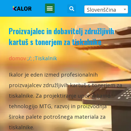
Slovenščina
KOPIRNI STROJ
Proizvajalec in dobavitelj združljivih
kartuš s tonerjem za tiskalnike
domov
;
/
;
;Tiskalnik
Ikalor je eden izmed profesionalnih
proizvajalcev združljivih kartuš s tonerjem za
tiskalnike. Za projektiranje uporabljamo
tehnologijo MTG, razvoj in proizvodnja
široke palete potrošnega materiala za
tiskalnike.