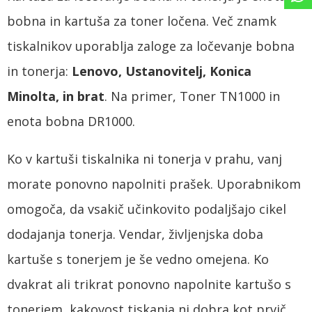
bobna in kartuša za toner ločena. Več znamk
tiskalnikov uporablja zaloge za ločevanje bobna
in tonerja:
Lenovo, Ustanovitelj, Konica
Minolta, in brat
. Na primer, Toner TN1000 in
enota bobna DR1000.
Ko v kartuši tiskalnika ni tonerja v prahu, vanj
morate ponovno napolniti prašek. Uporabnikom
omogoča, da vsakič učinkovito podaljšajo cikel
dodajanja tonerja. Vendar, življenjska doba
kartuše s tonerjem je še vedno omejena. Ko
dvakrat ali trikrat ponovno napolnite kartušo s
tonerjem, kakovost tiskanja ni dobra kot prvič.