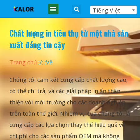
Tiếng Việt
MÁY PHOTOCOPY
Chất lượng in tiêu thụ từ một nhà sản
xuất đáng tin cậy
Trang chủ
;
/
;
;Về
Chúng tôi cam kết cung cấp chất lượng cao,
có thể chi trả, và các giải pháp in ấn thân
thiện với môi trường cho các doanh nghiệp
trên toàn thế giới. Nhiệm vụ của chúng tôi là
cung cấp các lựa chọn thay thế hiệu quả về
chi phí cho các sản phẩm OEM mà không