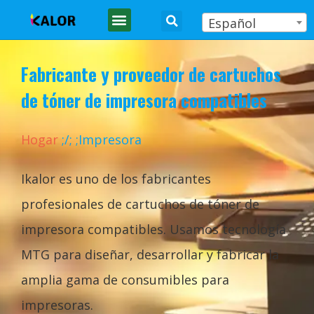
Español
Fabricante y proveedor de cartuchos
de tóner de impresora compatibles
Hogar
;
/
;
;Impresora
Ikalor es uno de los fabricantes
profesionales de cartuchos de tóner de
impresora compatibles. Usamos tecnología
MTG para diseñar, desarrollar y fabricar la
amplia gama de consumibles para
impresoras.