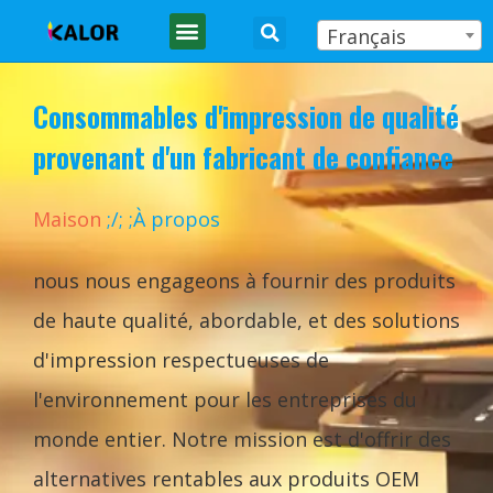
Français
Consommables d'impression de qualité
provenant d'un fabricant de confiance
Maison
;
/
;
;À propos
nous nous engageons à fournir des produits
de haute qualité, abordable, et des solutions
d'impression respectueuses de
l'environnement pour les entreprises du
monde entier. Notre mission est d'offrir des
alternatives rentables aux produits OEM