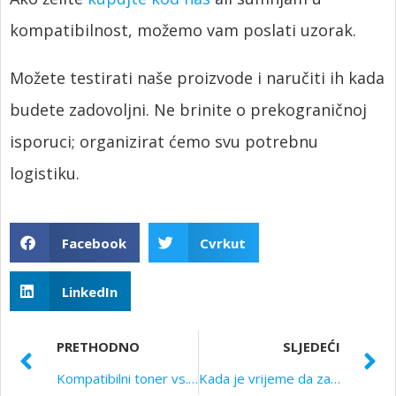
kompatibilnost, možemo vam poslati uzorak.
Možete testirati naše proizvode i naručiti ih kada
budete zadovoljni. Ne brinite o prekograničnoj
isporuci; organizirat ćemo svu potrebnu
logistiku.
Facebook
Cvrkut
LinkedIn
PRETHODNO
SLJEDEĆI
Kompatibilni toner vs. OEM toner: Postoji li velika razlika?
Kada je vrijeme da zamijenite svoje kompatibilne jedinice bubnja?