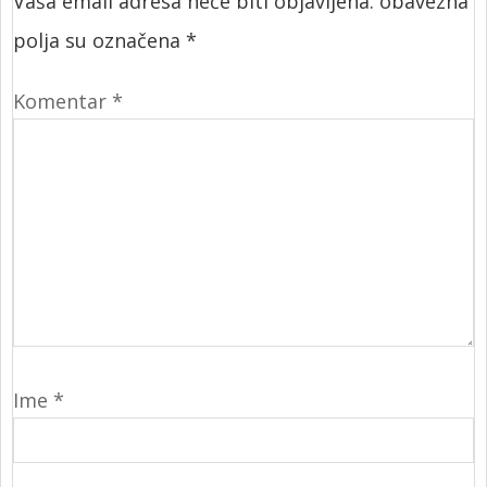
Vaša email adresa neće biti objavljena.
obavezna
polja su označena
*
Komentar
*
Ime
*