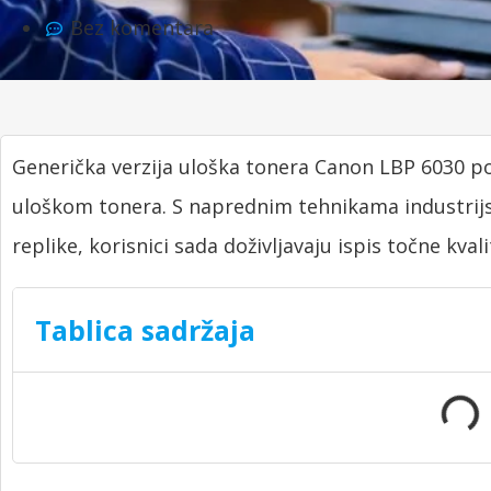
Bez komentara
Generička verzija uloška tonera Canon LBP 6030 p
uloškom tonera. S naprednim tehnikama industrijs
replike, korisnici sada doživljavaju ispis točne kval
Tablica sadržaja