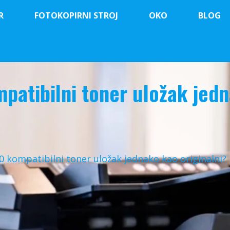
R
FOTOKOPIRNI STROJ
OKO
BLOG
patibilni toner uložak jed
0 kompatibilni toner uložak jednako kao originalni?