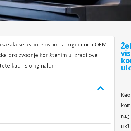
Že
okazala se usporedivom s originalnim OEM
vi
ke proizvodnje korištenim u izradi ove
ko
itete kao i s originalom.
ul
Kao
kom
nij
ukl