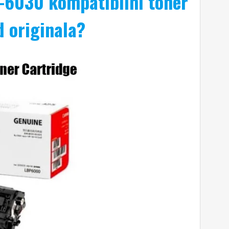
-6030 kompatibilni toner
d originala?