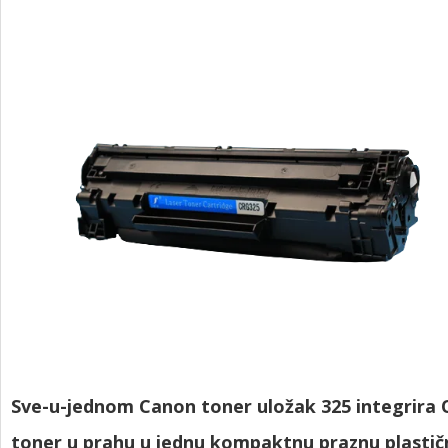
Sve-u-jednom Canon toner uložak 325 integrira O
toner u prahu u jednu kompaktnu praznu plastičn