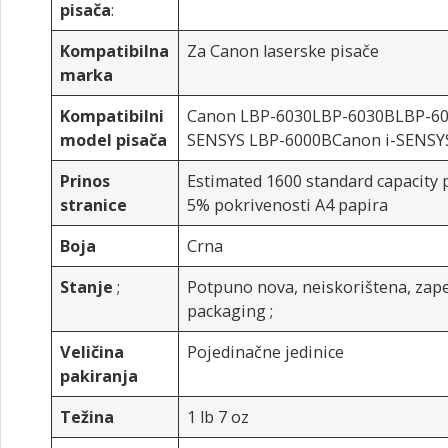
pisača
:
Kompatibilna
Za Canon laserske pisače
marka
Kompatibilni
Canon LBP-6030LBP-6030BLBP-60
model pisača
SENSYS LBP-6000BCanon i-SENSY
Prinos
Estimated 1600 standard capacity 
stranice
5% pokrivenosti A4 papira
Boja
Crna
Stanje
;
Potpuno nova, neiskorištena, zap
packaging
;
Veličina
Pojedinačne jedinice
pakiranja
Težina
1 lb 7 oz