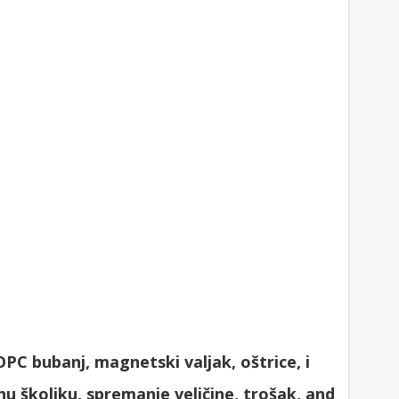
PC bubanj, magnetski valjak, oštrice, i
u školjku, spremanje veličine, trošak,
and