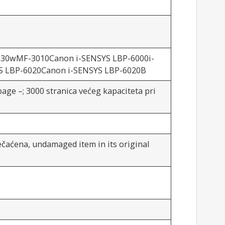
30wMF-3010Canon i-SENSYS LBP-6000i-
S LBP-6020Canon i-SENSYS LBP-6020B
page –
; 3000 stranica većeg kapaciteta pri
ečaćena,
undamaged item in its original