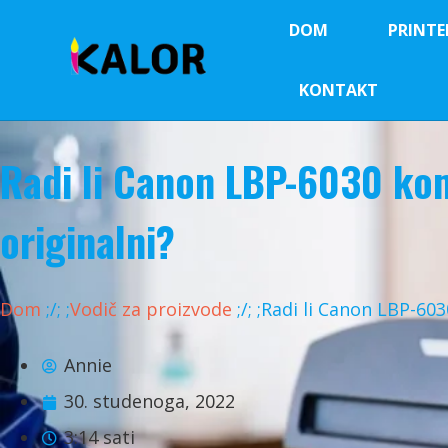
DOM
PRINTE
KONTAKT
Radi li Canon LBP-6030 kom
originalni?
Dom
;
/
;
;
Vodič za proizvode
;
/
;
;Radi li Canon LBP-603
Annie
30. studenoga, 2022
3:14 sati