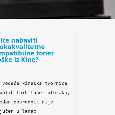
lite nabaviti
sokokvalitetne
mpatibilne toner
oške iz Kine?
 vodeća kineska tvornica 
patibilnih toner uložaka, 
edan posrednik nije 
jučen u lanac 