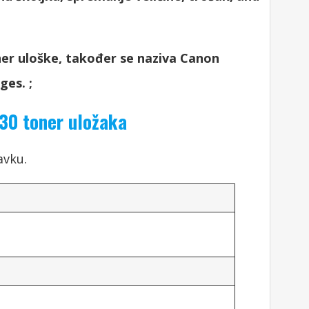
er uloške, također se naziva Canon
dges.
;
30 toner uložaka
avku.