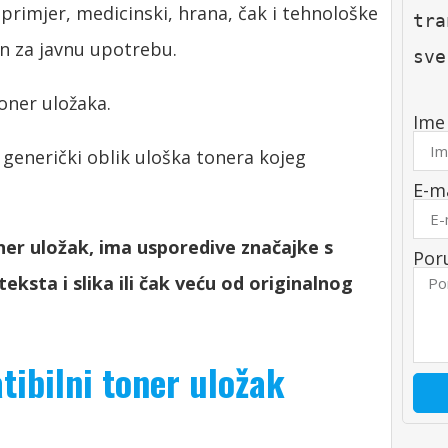
primjer, medicinski, hrana, čak i tehnološke
tra
an za javnu upotrebu.
sve
toner uložaka.
Im
 generički oblik uloška tonera kojeg
E-m
ner uložak, ima usporedive značajke s
Por
eksta i slika ili čak veću od originalnog
ibilni toner uložak