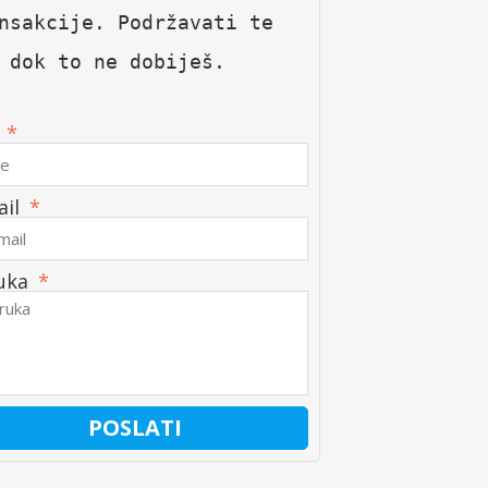
nsakcije. Podržavati te 
 dok to ne dobiješ.
e
ail
uka
POSLATI