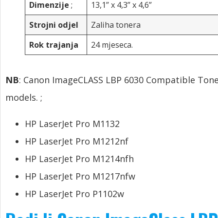
Dimenzije
;
13,1” x 4,3” x 4,6”
Strojni odjel
Zaliha tonera
Rok trajanja
24 mjeseca.
NB
:
Canon ImageCLASS LBP 6030 Compatible Toner 
models.
;
HP LaserJet Pro M1132
HP LaserJet Pro M1212nf
HP LaserJet Pro M1214nfh
HP LaserJet Pro M1217nfw
HP LaserJet Pro P1102w