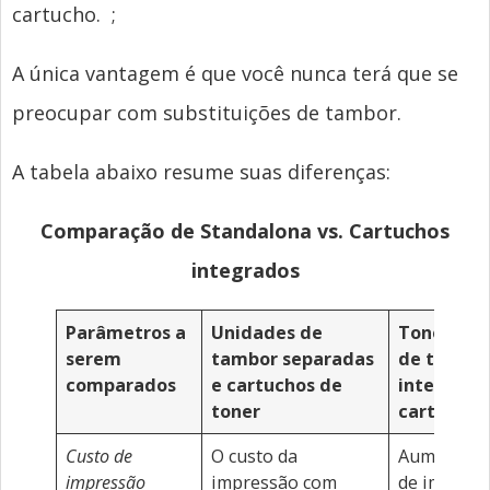
cartucho.
;
A única vantagem é que você nunca terá que se
preocupar com substituições de tambor.
A tabela abaixo resume suas diferenças:
Comparação de Standalona vs. Cartuchos
integrados
Parâmetros a
Unidades de
Toner e u
serem
tambor separadas
de tambo
comparados
e cartuchos de
integrad
toner
cartucho
Custo de
O custo da
Aumentará
impressão
impressão com
de impress