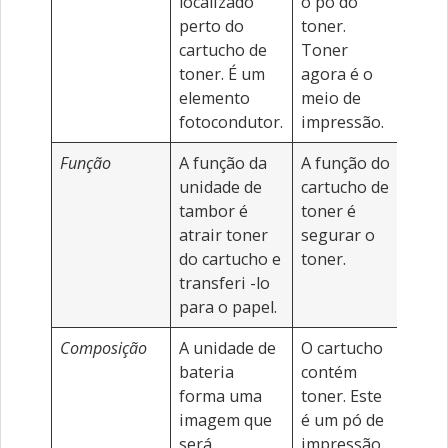
localizado
o pó do
perto do
toner.
cartucho de
Toner
toner. É um
agora é o
elemento
meio de
fotocondutor.
impressão.
Função
A função da
A função do
unidade de
cartucho de
tambor é
toner é
atrair toner
segurar o
do cartucho e
toner.
transferi -lo
para o papel.
Composição
A unidade de
O cartucho
bateria
contém
forma uma
toner. Este
imagem que
é um pó de
será
impressão