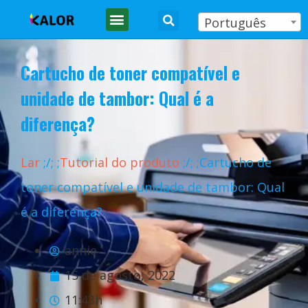
Português
Cartucho de toner compatível e
unidade de tambor: Qual é a
diferença?
Lar
;
/
;
;
Tutorial do produto
;
/
;
;Cartucho de
toner compatível e unidade de tambor: Qual
é a diferença?
annie
15 de agosto, 2022
11:43h