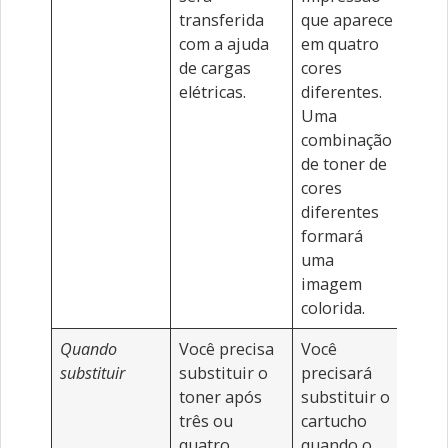
transferida
que aparece
com a ajuda
em quatro
de cargas
cores
elétricas.
diferentes.
Uma
combinação
de toner de
cores
diferentes
formará
uma
imagem
colorida.
Quando
Você precisa
Você
substituir
substituir o
precisará
toner após
substituir o
três ou
cartucho
quatro
quando o