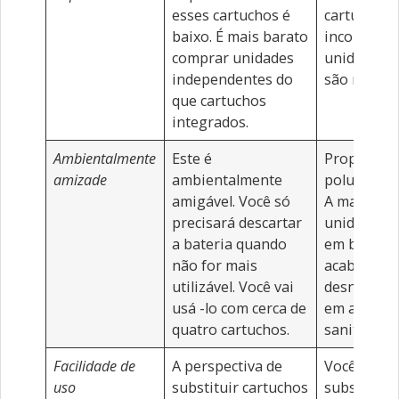
esses cartuchos é
cartuchos 
baixo. É mais barato
incorpora
comprar unidades
unidades d
independentes do
são mais c
que cartuchos
integrados.
Ambientalmente
Este é
Propenso 
amizade
ambientalmente
poluição a
amigável. Você só
A maioria 
precisará descartar
unidades d
a bateria quando
em boa for
não for mais
acabar
utilizável. Você vai
desnecess
usá -lo com cerca de
em aterros
quatro cartuchos.
sanitários.
Facilidade de
A perspectiva de
Você só pr
uso
substituir cartuchos
substituir 