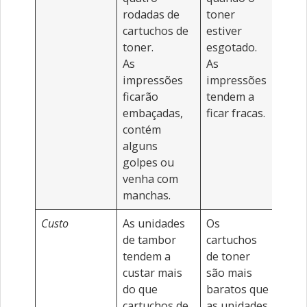
rodadas de
toner
cartuchos de
estiver
toner.
esgotado.
As
As
impressões
impressões
ficarão
tendem a
embaçadas,
ficar fracas.
contém
alguns
golpes ou
venha com
manchas.
Custo
As unidades
Os
de tambor
cartuchos
tendem a
de toner
custar mais
são mais
do que
baratos que
cartuchos de
as unidades