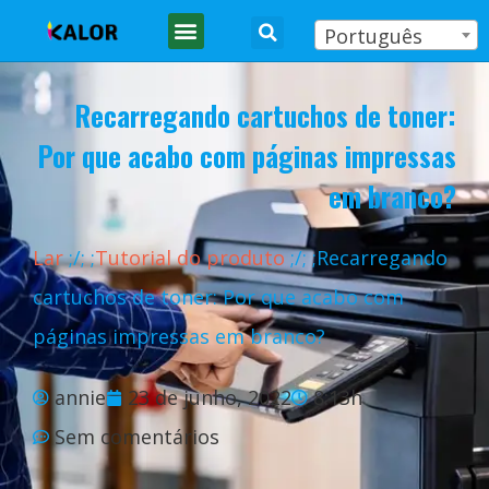
Português
Recarregando cartuchos de toner:
Por que acabo com páginas impressas
em branco?
Lar
;
/
;
;
Tutorial do produto
;
/
;
;Recarregando
cartuchos de toner: Por que acabo com
páginas impressas em branco?
annie
23 de junho, 2022
8:13h
Sem comentários