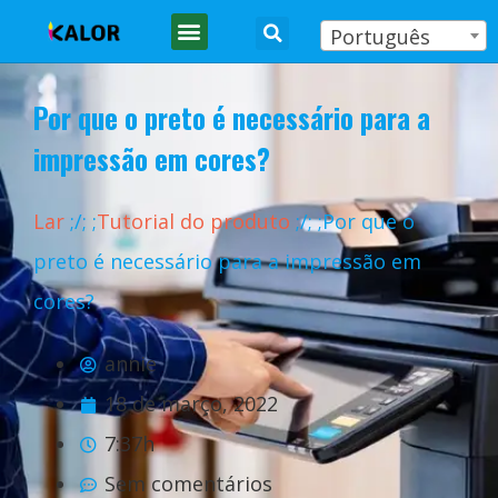
Português
Por que o preto é necessário para a
impressão em cores?
Lar
;
/
;
;
Tutorial do produto
;
/
;
;Por que o
preto é necessário para a impressão em
cores?
annie
18 de março, 2022
7:37h
Sem comentários