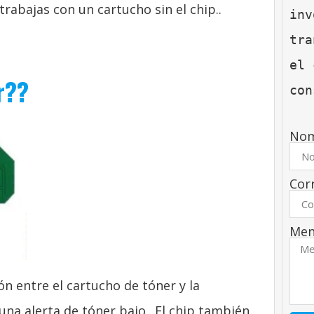
abajas con un cartucho sin el chip..
inv
tra
el 
r??
con
No
Cor
Men
n entre el cartucho de tóner y la
una alerta de tóner bajo.. El chip también