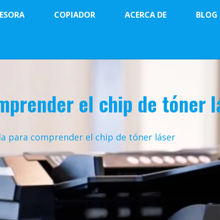
ESORA
COPIADOR
ACERCA DE
BLOG
mprender el chip de tóner l
da para comprender el chip de tóner láser