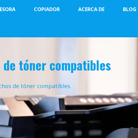
ESORA
COPIADOR
ACERCA DE
BLOG
 de tóner compatibles
chos de tóner compatibles