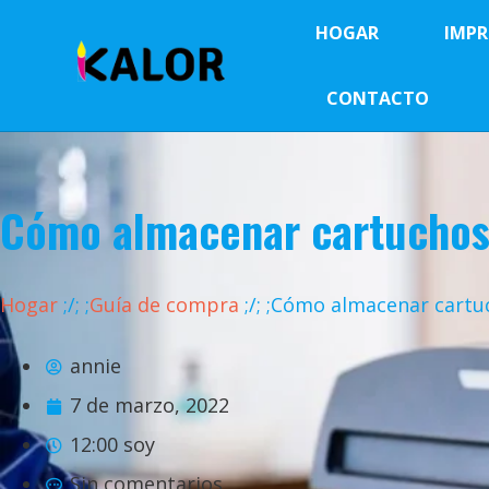
HOGAR
IMPR
CONTACTO
Cómo almacenar cartuchos
Hogar
;
/
;
;
Guía de compra
;
/
;
;Cómo almacenar cartu
annie
7 de marzo, 2022
12:00 soy
Sin comentarios