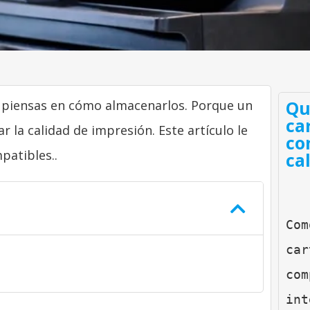
Qu
 piensas en cómo almacenarlos. Porque un
ca
la calidad de impresión. Este artículo le
co
atibles..
ca
Com
car
com
int