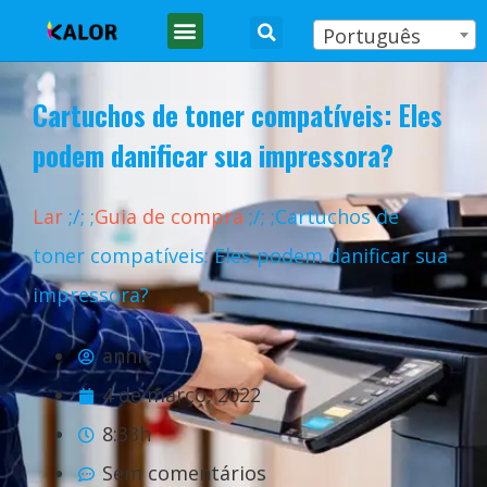
Português
Cartuchos de toner compatíveis: Eles
podem danificar sua impressora?
Lar
;
/
;
;
Guia de compra
;
/
;
;Cartuchos de
toner compatíveis: Eles podem danificar sua
impressora?
annie
4 de março, 2022
8:33h
Sem comentários